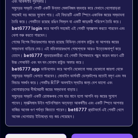
এবং আকর্ষণীয় পুরস্কার।
সমুদ্রের সম্রাট গেমটি একটি উন্নত মেকানিজম ব্যবহার করে যেখানে খেলোয়াড়রা
সহজেই বড় জয়ের সুযোগ পায়। এই ফিচারটি একটি স্পিনে একাধিক জয়ের সম্ভাবনা
তৈরি করে। গেমটিতে রয়েছে রঙিন সিম্বল যা একটি জাদুকরী পরিবেশ তৈরি করে।
bet6777 login
করে আপনি সহজেই এই গেমটি অ্যাক্সেস করতে পারবেন এবং
খেলা শুরু করতে পারবেন।
গেমের বিশেষ ফিচারগুলোর মধ্যে রয়েছে বিভিন্ন বোনাস রাউন্ড যা আপনার জয়ের
সম্ভাবনা বাড়িয়ে দেয়। এই মডিফায়ারগুলো গেমপ্লেকে আরও উত্তেজনাপূর্ণ করে
তোলে।
bet6777
ব্যবহারকারীরা এই গেমটি বিশেষভাবে পছন্দ করেন কারণ এটি
উচ্চ পেআউট এবং ঘন ঘন বোনাস রাউন্ড অফার করে।
bet6777 app
ডাউনলোড করে আপনি যেকোনো সময় যেকোনো জায়গা থেকে
সমুদ্রের সম্রাট খেলতে পারবেন। মোবাইল ভার্সনটি ডেস্কটপের মতোই মসৃণ এবং সব
ফিচার সমর্থন করে। গেমটির RTP অনলাইন স্লটের জন্য বেশ ভালো এবং
খেলোয়াড়দের দীর্ঘমেয়াদী জয়ের সম্ভাবনা বাড়ায়।
সমুদ্রের সম্রাট একটি রোমাঞ্চকর গেম যার মানে হলো আপনি বড় জয়ের সুযোগ
পাবেন। ম্যাক্সিমাম উইন পটেনশিয়াল অত্যন্ত আকর্ষণীয় এবং একটি স্পিনে আপনার
বাজির অনেক গুণ পর্যন্ত জিততে পারেন।
bet6777
প্ল্যাটফর্মে এই গেমটি খেলে
অনেক খেলোয়াড় ইতিমধ্যে বড় জয় পেয়েছেন।