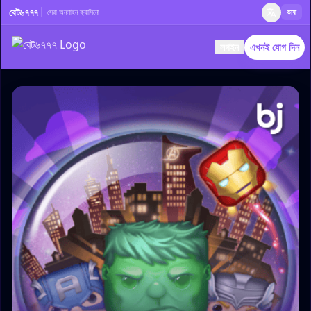
বেট৬৭৭৭
সেরা অনলাইন ক্যাসিনো
ভাষা
লগইন
এখনই যোগ দিন