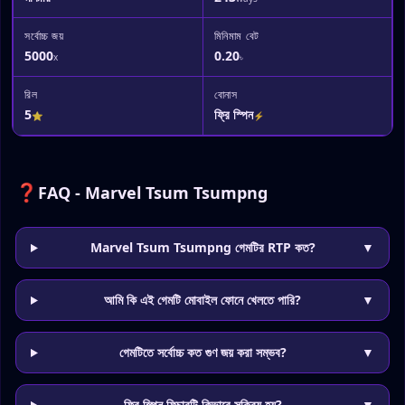
সর্বোচ্চ জয়
মিনিমাম বেট
5000
0.20
x
৳
রিল
বোনাস
5
ফ্রি স্পিন
⭐
⚡
❓
FAQ - Marvel Tsum Tsumpng
Marvel Tsum Tsumpng গেমটির RTP কত?
▼
আমি কি এই গেমটি মোবাইল ফোনে খেলতে পারি?
▼
গেমটিতে সর্বোচ্চ কত গুণ জয় করা সম্ভব?
▼
ফ্রি স্পিন ফিচারটি কিভাবে সক্রিয় হয়?
▼