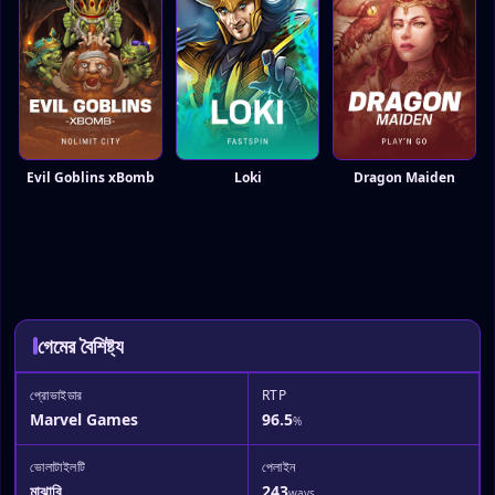
Evil Goblins xBomb
Loki
Dragon Maiden
গেমের বৈশিষ্ট্য
প্রোভাইডার
RTP
Marvel Games
96.5
%
ভোলাটাইলটি
পেলাইন
মাঝারি
243
ways