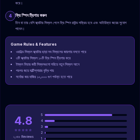
করে।
ফ্রি স্পিন ট্রিগার করুন
4
তিন বা তার বেশি স্ক্যাটার সিম্বল পেলে ফ্রি স্পিন রাউন্ড সক্রিয় হবে এবং অতিরিক্ত জয়ের সুযোগ
পাবেন।
Game Rules & Features
ওয়াইল্ড সিম্বল স্ক্যাটার ছাড়া সব সিম্বলের জায়গায় বসতে পারে
৩টি স্ক্যাটার সিম্বল ১০টি ফ্রি স্পিন ট্রিগার করে
টাম্বল ফিচার জয়ী সিম্বলগুলো সরিয়ে নতুন সিম্বল আনে
পরপর জয়ে মাল্টিপ্লায়ার বৃদ্ধি পায়
সর্বোচ্চ জয় বাজির ১০,০০০ গুণ পর্যন্ত হতে পারে
5
4.8
4
3
⭐⭐⭐⭐⭐
2
২,৩৪৫ Reviews
1