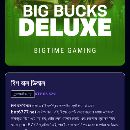
▶
বিগ বাক্স ডিলাক্স
প্র্যাগম্যাটিক প্লে
RTP 96.52%
বিগ বাক্স ডিলাক্স
হলো একটি জনপ্রিয় অনলাইন স্লট গেম যা এখন
bet6777.net
এ উপলব্ধ। এই থিমের গেমটি খেলোয়াড়দের মধ্যে অত্যন্ত
জনপ্রিয় কারণ এটি বড় জয়, রোমাঞ্চকর বোনাস ফিচার এবং চমৎকার গ্রাফিক্স নিয়ে
আসে। bet6777 প্ল্যাটফর্মে এই গেমটি খেলে আপনি পাবেন সেরা গেমিং অভিজ্ঞতা