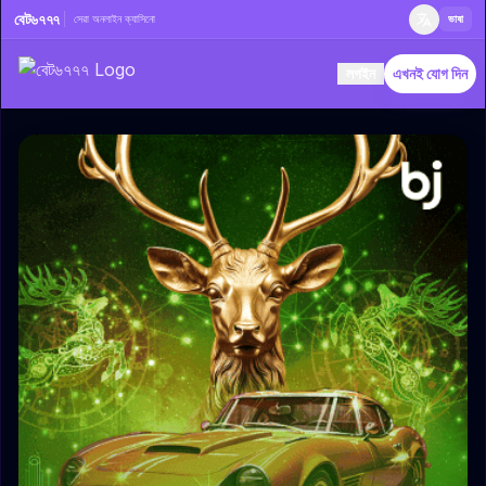
বেট৬৭৭৭
সেরা অনলাইন ক্যাসিনো
ভাষা
লগইন
এখনই যোগ দিন