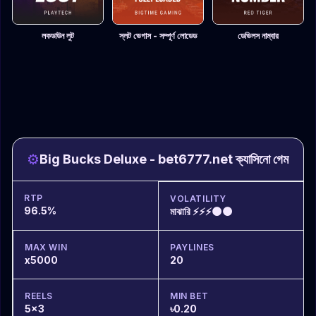
লকডাউন লুট
স্লট ভেগাস - সম্পূর্ণ লোডেড
ডেভিলস নাম্বার
⚙️
Big Bucks Deluxe - bet6777.net ক্যাসিনো গেম
RTP
VOLATILITY
96.5%
মাঝারি ⚡⚡⚡🌑🌑
MAX WIN
PAYLINES
x5000
20
REELS
MIN BET
5x3
৳0.20