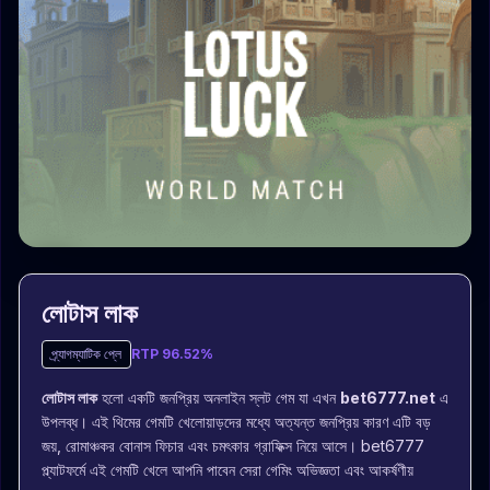
▶
লোটাস লাক
প্র্যাগম্যাটিক প্লে
RTP 96.52%
লোটাস লাক
হলো একটি জনপ্রিয় অনলাইন স্লট গেম যা এখন
bet6777.net
এ
উপলব্ধ। এই থিমের গেমটি খেলোয়াড়দের মধ্যে অত্যন্ত জনপ্রিয় কারণ এটি বড়
জয়, রোমাঞ্চকর বোনাস ফিচার এবং চমৎকার গ্রাফিক্স নিয়ে আসে। bet6777
প্ল্যাটফর্মে এই গেমটি খেলে আপনি পাবেন সেরা গেমিং অভিজ্ঞতা এবং আকর্ষণীয়