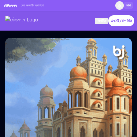
বেট৬৭৭৭
সেরা অনলাইন ক্যাসিনো
ভাষা
লগইন
এখনই যোগ দিন