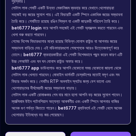
পুরস্কার।
লোটাস লাক গেমটি একটি উন্নত মেকানিজম ব্যবহার করে যেখানে খেলোয়াড়রা
সহজেই বড় জয়ের সুযোগ পায়। এই ফিচারটি একটি স্পিনে একাধিক জয়ের সম্ভাবনা
তৈরি করে। গেমটিতে রয়েছে রঙিন সিম্বল যা একটি জাদুকরী পরিবেশ তৈরি করে।
bet6777 login
করে আপনি সহজেই এই গেমটি অ্যাক্সেস করতে পারবেন এবং
খেলা শুরু করতে পারবেন।
গেমের বিশেষ ফিচারগুলোর মধ্যে রয়েছে বিভিন্ন বোনাস রাউন্ড যা আপনার জয়ের
সম্ভাবনা বাড়িয়ে দেয়। এই মডিফায়ারগুলো গেমপ্লেকে আরও উত্তেজনাপূর্ণ করে
তোলে।
bet6777
ব্যবহারকারীরা এই গেমটি বিশেষভাবে পছন্দ করেন কারণ এটি
উচ্চ পেআউট এবং ঘন ঘন বোনাস রাউন্ড অফার করে।
bet6777 app
ডাউনলোড করে আপনি যেকোনো সময় যেকোনো জায়গা থেকে
লোটাস লাক খেলতে পারবেন। মোবাইল ভার্সনটি ডেস্কটপের মতোই মসৃণ এবং সব
ফিচার সমর্থন করে। গেমটির RTP অনলাইন স্লটের জন্য বেশ ভালো এবং
খেলোয়াড়দের দীর্ঘমেয়াদী জয়ের সম্ভাবনা বাড়ায়।
লোটাস লাক একটি রোমাঞ্চকর গেম যার মানে হলো আপনি বড় জয়ের সুযোগ পাবেন।
ম্যাক্সিমাম উইন পটেনশিয়াল অত্যন্ত আকর্ষণীয় এবং একটি স্পিনে আপনার বাজির
অনেক গুণ পর্যন্ত জিততে পারেন।
bet6777
প্ল্যাটফর্মে এই গেমটি খেলে অনেক
খেলোয়াড় ইতিমধ্যে বড় জয় পেয়েছেন।