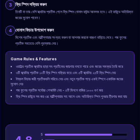
ফ্রি স্পিন সক্রিয় করুন
3
তিনটি বা তার বেশি স্ক্যাটার প্রতীক পেলে ফ্রি স্পিন বোনাস রাউন্ড আনলক হবে। এই রাউন্ডে অতিরিক্ত
জয়ের সুযোগ পাবেন।
বোনাস ফিচার উপভোগ করুন
4
বিশেষ প্রতীক এবং মাল্টিপ্লায়ার সংগ্রহ করুন যা আপনার জয়কে বহুগুণ বাড়িয়ে দেবে। পদ্ম ফুলের
প্রতীক সবচেয়ে বেশি পুরস্কার দেয়।
Game Rules & Features
ওয়াইল্ড প্রতীক স্ক্যাটার ছাড়া সব প্রতীকের জায়গায় বসতে পারে এবং জয়ের সমন্বয় তৈরি করে
৩টি স্ক্যাটার প্রতীক ১০টি ফ্রি স্পিন সক্রিয় করে এবং ৫টি স্ক্যাটার ২৫টি ফ্রি স্পিন দেয়
টাম্বল ফিচার জয়ী প্রতীকগুলি সরিয়ে দেয় এবং নতুন প্রতীক পড়ে একই স্পিনে একাধিক জয়ের
সুযোগ দেয়
পদ্ম ফুলের প্রতীক সর্বোচ্চ পেআউট দেয় - ৫টি মিললে বাজির ১০০০ গুণ জয়
ফ্রি স্পিন রাউন্ডে সব জয় ৩x মাল্টিপ্লায়ার সহ আসে এবং অতিরিক্ত স্পিন পুনরায় ট্রিগার করা যায়
5