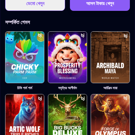
ডেমো খেলুন
আসল টাকায় খেলুন
সম্পর্কিত গেমস
চিকি পার্ম পার্ম
সমৃদ্ধির আশীর্বাদ
আর্চিবল্ড মায়া