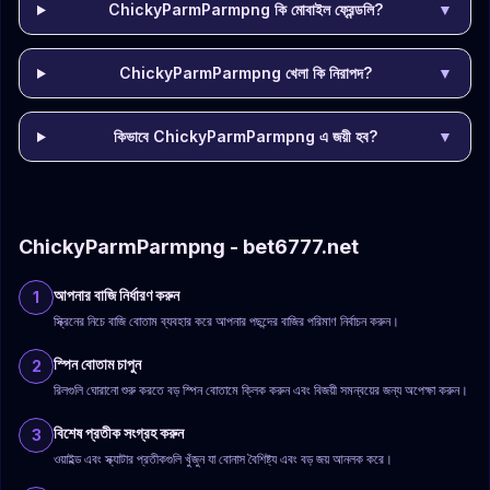
ChickyParmParmpng কি মোবাইল ফ্রেন্ডলি?
▼
ChickyParmParmpng খেলা কি নিরাপদ?
▼
কিভাবে ChickyParmParmpng এ জয়ী হব?
▼
ChickyParmParmpng - bet6777.net
আপনার বাজি নির্ধারণ করুন
1
স্ক্রিনের নিচে বাজি বোতাম ব্যবহার করে আপনার পছন্দের বাজির পরিমাণ নির্বাচন করুন।
স্পিন বোতাম চাপুন
2
রিলগুলি ঘোরানো শুরু করতে বড় স্পিন বোতামে ক্লিক করুন এবং বিজয়ী সমন্বয়ের জন্য অপেক্ষা করুন।
বিশেষ প্রতীক সংগ্রহ করুন
3
ওয়াইল্ড এবং স্ক্যাটার প্রতীকগুলি খুঁজুন যা বোনাস বৈশিষ্ট্য এবং বড় জয় আনলক করে।