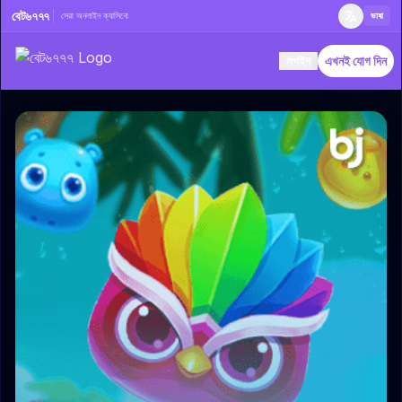
বেট৬৭৭৭
সেরা অনলাইন ক্যাসিনো
ভাষা
লগইন
এখনই যোগ দিন